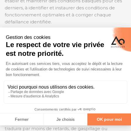
établir et maintenir des conditions basiques pour ces
derniers, à identifier et instaurer des conditions de
fonctionnement optimales et à corriger chaque
défaillance identifiée.
La philosophie des 5 S
La méthodologie organisationnelle des 5S est
intrinsèquement liée à la maintenance productive
totale.
L'objectif de la méthode 5S est d'organiser et de
concevoir efficacement votre propre lieu de travail
afin que tout ait une place fixe. Cette méthode est un
processus systématique qui vise à améliorer
l'organisation du lieu de travail pour les employés.
Un lieu de travail bien rangé est la condition préalable
à un travail de haute qualité. Idéalement, cela se
traduira par moins de retards, de gaspillage ou