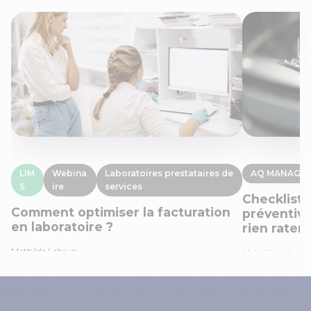
LIM
Webina
Laboratoires prestataires de
AQ MANAGE
S
ire
services
Checklist
Comment optimiser la facturation
préventive
en laboratoire ?
rien rater
Mathilde Lebrun
Mathilde Lebrun