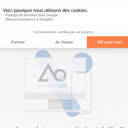
 dommages aux pièces adjacentes et des coûts de réparation 
niciens
uses vitales de défaillance et de panne des équipements. 
li, la fatigue et le manque de formation peuvent, par exemple