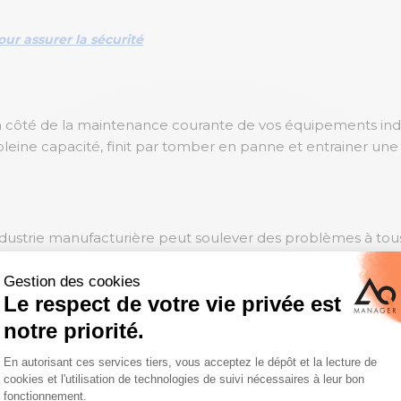
ur assurer la sécurité
 côté de la maintenance courante de vos équipements industr
eine capacité, finit par tomber en panne et entrainer une in
industrie manufacturière peut soulever des problèmes à tou
nt pour les anciens modèles), mais les réparations peuve
un fonctionnement dans un environnement de fabrication san
lement
ar un défaut d’alignement, un desserrage, un frottement 
s roulements sont souvent les composants les plus fréque