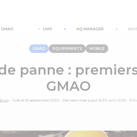
GMAO
LIMS
AQ MANAGER
RES
GMAO
EQUIPEMENTS
MOBILE
de panne : premiers
GMAO
ebrun
—
Créé le 29 septembre 2022
—
Dernière mise à jour le 30 avril 2025
—
11 m
le 16 Juin de 14h à 15h