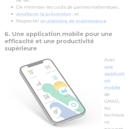
de vie ;
De minimiser les coûts de pannes inattendues ;
Améliorer la prévention
; et
Respecter
un planning de maintenance
.
6. Une application mobile pour une
efficacité et une productivité
supérieure
Avec
une
applicati
on
mobile
de
GMAO,
les
technicie
ns
peuvent