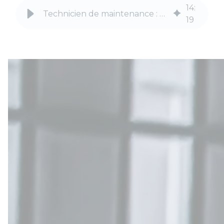
14
:
Technicien de maintenance : 6 raisons d'utiliser la GMAO
19
le 16 Juin de 14h à 15h