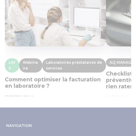
LIM
Webina
Laboratoires prestataires de
AQ MANAGE
S
ire
services
Checklist
Comment optimiser la facturation
préventive
en laboratoire ?
rien rater
Mathilde Lebrun
Mathilde Lebrun
NAVIGATION