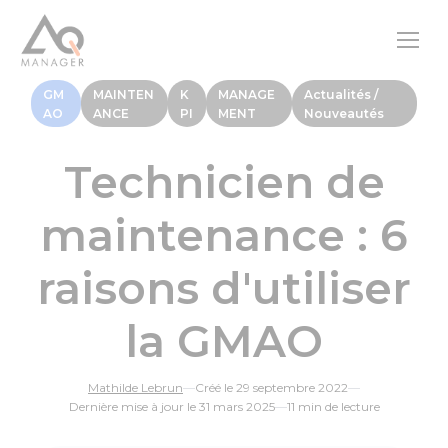
GM
MAINTEN
K
MANAGE
Actualités /
AO
ANCE
PI
MENT
Nouveautés
Technicien de
maintenance : 6
raisons d'utiliser
la GMAO
Mathilde Lebrun
—
Créé le 29 septembre 2022
—
Dernière mise à jour le 31 mars 2025
—
11 min de lecture