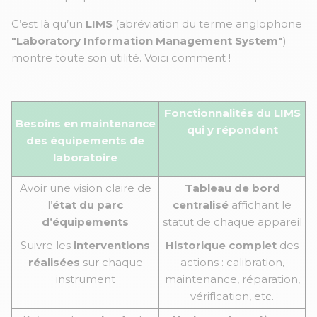
C’est là qu’un
LIMS
(abréviation du terme anglophone
"Laboratory Information Management System"
)
montre toute son utilité. Voici comment !
Fonctionnalités du LIMS
Besoins en maintenance
qui y répondent
des équipements de
laboratoire
Avoir une vision claire de
Tableau de bord
l’
état du parc
centralisé
affichant le
d’équipements
statut de chaque appareil
Suivre les
interventions
Historique complet
des
réalisées
sur chaque
actions : calibration,
instrument
maintenance, réparation,
vérification, etc.