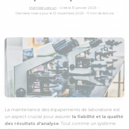
Mathilde Lebrun
—
Créé le 31 janvier 2023
—
Dernière mise à jour le 12 novembre 2025
—
11 min de lecture
le 16 Juin de 14h à 15h
le 16 Juin de 14h à 15h
La maintenance des équipements de laboratoire est
un aspect crucial pour assurer
la fiabilité et la qualité
des résultats d'analyse
. Tout comme un système