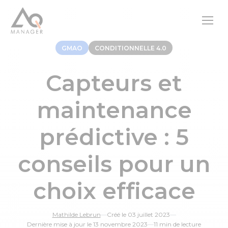
GMAO
CONDITIONNELLE 4.0
Capteurs et
maintenance
prédictive : 5
conseils pour un
choix efficace
Mathilde Lebrun
—
Créé le 03 juillet 2023
—
Dernière mise à jour le 13 novembre 2023
—
11 min de lecture