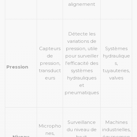
alignement
Détecte les
variations de
Capteurs
pression, utile
Systèmes
de
pour surveiller
hydraulique
pression,
l'efficacité des
s,
Pression
transduct
systèmes
tuyauteries,
eurs
hydrauliques
valves
et
pneumatiques
Surveillance
Machines
Micropho
du niveau de
industrielles,
nes,
Niveau
bruit,
équipemen