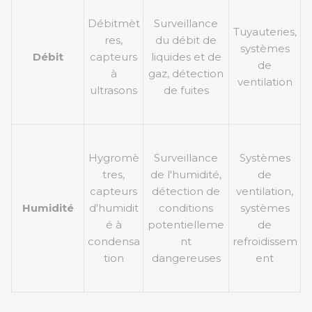
Débitmèt
Surveillance
Tuyauteries,
res,
du débit de
systèmes
Débit
capteurs
liquides et de
de
à
gaz, détection
ventilation
ultrasons
de fuites
Hygromè
Surveillance
Systèmes
tres,
de l'humidité,
de
capteurs
détection de
ventilation,
Humidité
d'humidit
conditions
systèmes
é à
potentielleme
de
condensa
nt
refroidissem
tion
dangereuses
ent