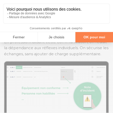
règles définies :
seuil dépassé
, statut bloqué,
validation manquante. Elles sont traçables, adressées
aux bons interlocuteurs, avec un accusé de réception.
Certaines solutions permettent aussi d’étendre ces
alertes à l’extérieur du laboratoire : production,
assurance qualité, client final.
En professionnalisant cette communication, on réduit
la dépendance aux réflexes individuels. On sécurise les
échanges, sans ajouter de charge supplémentaire.