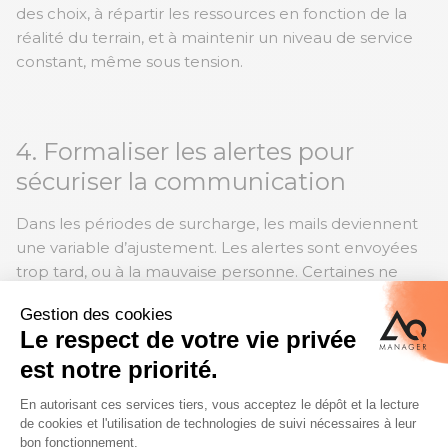
des choix, à répartir les ressources en fonction de la
réalité du terrain, et à maintenir un niveau de service
constant, même sous tension.
4. Formaliser les alertes pour
sécuriser la communication
Dans les périodes de surcharge, les mails deviennent
une variable d’ajustement. Les alertes sont envoyées
trop tard, ou à la mauvaise personne. Certaines ne
partent pas du tout. D’autres se perdent dans la
masse. Le risque, un plus du retard, est la perte
d’information critique.
Pour pallier ce risque, il existe les alertes, déjà
mentionnés ci-dessus.
Avec un LIMS, ces alertes
peuvent être générées automatiquement selon des