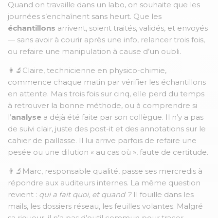
Quand on travaille dans un labo, on souhaite que les
journées s’enchaînent sans heurt. Que les
échantillons
arrivent, soient traités, validés, et envoyés
— sans avoir à courir après une info, relancer trois fois,
ou refaire une manipulation à cause d’un oubli.
👩‍🔬Claire,
technicienne en physico-chimie,
commence chaque matin par vérifier les échantillons
en attente. Mais trois fois sur cinq, elle perd du temps
à retrouver la bonne méthode, ou à comprendre si
l’
analyse
a déjà été faite par son collègue. Il n’y a pas
de suivi clair, juste des post-it et des annotations sur le
cahier de paillasse. Il lui arrive parfois de refaire une
pesée ou une dilution « au cas où », faute de certitude.
👨‍🔬Marc
, responsable qualité, passe ses mercredis à
répondre aux auditeurs internes. La même question
revient :
qui a fait quoi, et quand ?
Il fouille dans les
mails, les dossiers réseau, les feuilles volantes. Malgré
sa rigueur, il n’a pas d’outil commun pour tracer