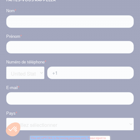
Nom
*
Prénom
*
Numéro de téléphone
*
E-mail
*
Pays
*