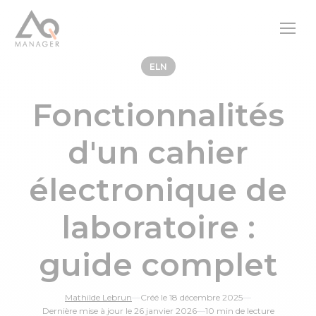
ELN
Fonctionnalités
d'un cahier
électronique de
laboratoire :
guide complet
Mathilde Lebrun
—
Créé le 18 décembre 2025
—
Dernière mise à jour le 26 janvier 2026
—
10 min de lecture