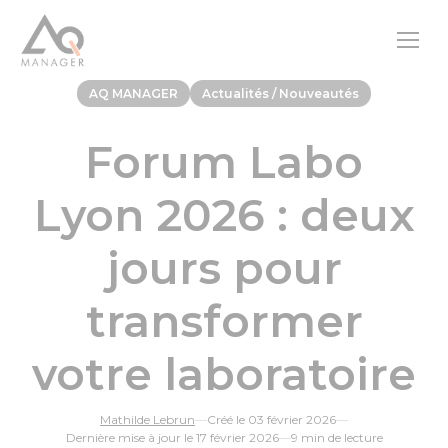
AQ MANAGER
Actualités / Nouveautés
Forum Labo
Lyon 2026 : deux
jours pour
transformer
votre laboratoire
Mathilde Lebrun
—
Créé le 03 février 2026
—
Dernière mise à jour le 17 février 2026
—
9 min de lecture
le 16 Juin de 14h à