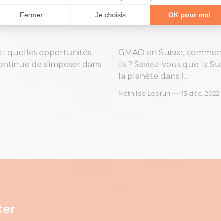
ils ?
e : quelles opportunités
GMAO en Suisse, comment 
continue de s'imposer dans
ils ? Saviez-vous que la S
la planète dans l...
—
Mathilde Lebrun
13 déc. 2022
ter