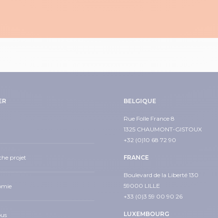
ER
BELGIQUE
Rue Folle France 8
1325 CHAUMONT-GISTOUX
+32 (0)10 68 72 90
he projet
FRANCE
Boulevard de la Liberté 130
59000 LILLE
omie
+33 (0)3 59 00 90 26
LUXEMBOURG
ous