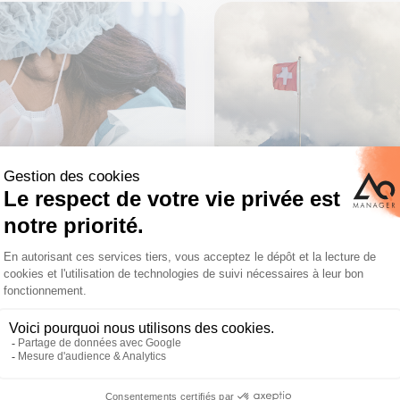
GMAO
MAINTENANCE
I
laboratoire en
GMAO en Suis
tunités pour
secteurs impo