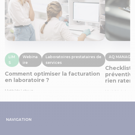
LIM
Webina
Laboratoires prestataires de
AQ MANAGE
S
ire
services
Checklist
Comment optimiser la facturation
préventive
en laboratoire ?
rien rater
Mathilde Lebrun
Mathilde Lebrun
NAVIGATION