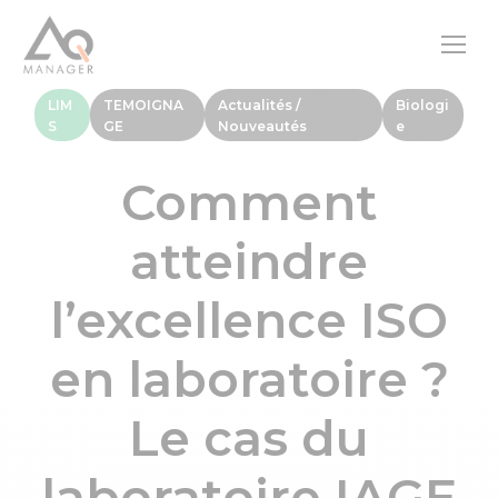
LIM
TEMOIGNA
Actualités /
Biologi
S
GE
Nouveautés
e
Comment
atteindre
l’excellence ISO
en laboratoire ?
Le cas du
laboratoire IAGE