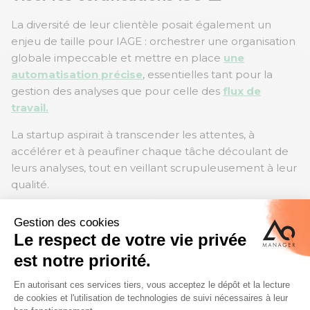
La diversité de leur clientèle posait également un
enjeu de taille pour IAGE : orchestrer une organisation
globale impeccable et mettre en place
une
automatisation précise
, essentielles tant pour la
gestion des analyses que pour celle des
flux de
travail.
La startup aspirait à transcender les attentes, à
accélérer et à peaufiner chaque tâche découlant de
leurs analyses, tout en veillant scrupuleusement à leur
qualité.
Son ambition ne s'arrêtait pas là ; il visait également
une amélioration continue de leur service, avec en
ligne de mire
l'obtention des certifications ISO
. Ce
sésame lui permettrait de légitimer et d'ancrer la
crédibilité de leurs analyses sur le marché, une
nécessité face à la vague d'innovations