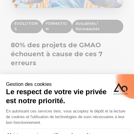
EVOLUTION
FORMATIO
Actualités /
S
N
Nouveautés
80% des projets de GMAO
échouent à cause de ces 7
erreurs
Que vous soyez en pleine implémentation d'un
logiciel de gestion de maintenance (GMAO), en train
d'évaluer comment booster votre système actuel, ou
à ...
—
Mathilde Lebrun
26 févr. 2024